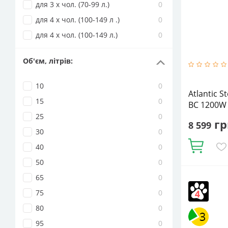
для 3 х чол. (70-99 л.)
0
для 4 х чол. (100-149 л .)
0
для 4 х чол. (100-149 л.)
0
Об'єм, літрів
:
10
0
Atlantic S
15
0
BC 1200W
25
0
гр
8 599
30
0
Купити
40
0
50
0
65
0
Кількість ТЕ
Напірний
75
0
об'єм:
94.1
Тип ТЕНа:
С
80
0
95
0