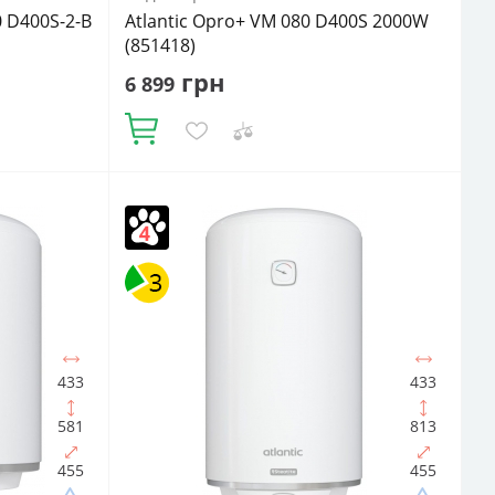
0 D400S-2-B
Atlantic Opro+ VM 080 D400S 2000W
(851418)
грн
6 899
Купити
Кількість ТЕНів, шт:
1
Матеріал
й
внутрішнього бака:
Сталь із покриттям
Матеріал теплоізоляції:
Поліуретан
Подача
води:
Напірний
Фактичний обсяг води, л:
нагрівача:
75
Об'єм, літрів:
80
433
433
581
813
455
455