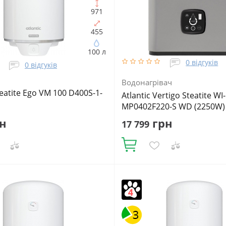
971
455
100 л
0 відгуків
0 відгуків
Водонагрівач
teatite Ego VM 100 D400S-1-
Atlantic Vertigo Steatite WI-
MP0402F220-S WD (2250W) s
н
грн
17 799
Купити
Нів, шт:
1
Подача води:
Кількість ТЕНів, шт:
2
Матеріал
Об'єм, літрів:
100
Фактичний
внутрішнього бака:
Сталь з по
Встановлення:
Вертикальне
Матеріал теплоізоляції:
Пінопол
ухий
Подача води:
Напірний
Об'єм, 
Фактичний об'єм:
40