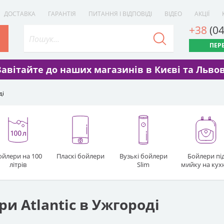
ДОСТАВКА
ГАРАНТІЯ
ПИТАННЯ І ВІДПОВІДІ
ВІДЕО
АКЦІЇ
+38
(0
ПЕР
Завітайте до наших магазинів в Києві та Львов
ді
ойлери на 100
Пласкі бойлери
Вузькі бойлери
Бойлери пі
літрів
Slim
мийку на ку
и Atlantic в Ужгороді