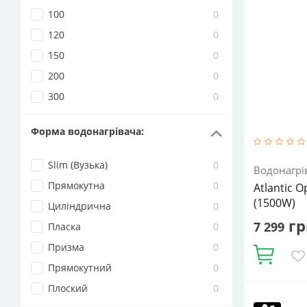
100
0
120
0
150
0
200
0
300
0
Форма водонагрівача
:
Slim (Вузька)
0
Водонагрі
Прямокутна
0
Atlantic 
(1500W)
Циліндрична
0
гр
7 299
Пласка
0
Призма
0
Купити
Прямокутний
0
Плоский
0
Об'єм, літрі