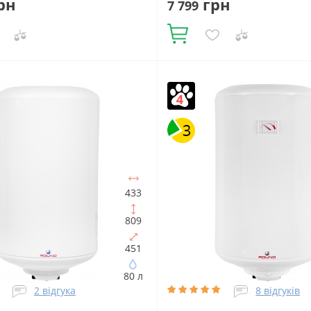
рн
грн
7 799
Купити
в:
150
Встановлення:
Об'єм, літрів:
80
Фактичний об'
не
Тип ТЕНа:
Сухий
Потужність
Встановлення:
Вертикальне
Ти
00
Тип водонагрівача:
Сухий
Потужність ТЕНа, Вт:
120
433
ий накопичувальний
Форма
водонагрівача:
Електричний
ача:
Прямокутна
накопичувальний
809
451
80 л
2 відгука
8 відгуків