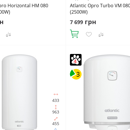
Opro Horizontal HM 080
Atlantic Opro Turbo VM 08
500W)
(2500W)
н
грн
7 699
Купити
в:
80
Встановлення:
Об'єм, літрів:
80
Встановлення:
льне
Тип ТЕНа:
Мокрий
Вертикальне
Тип ТЕНа:
Мокри
ТЕНа, Вт:
1500
Тип
Потужність ТЕНа, Вт:
2500
Тип
ача:
Електричний
водонагрівача:
Електричний
альний
Форма водонагрівача:
накопичувальний
Форма водо
на
Циліндрична
433
963
455