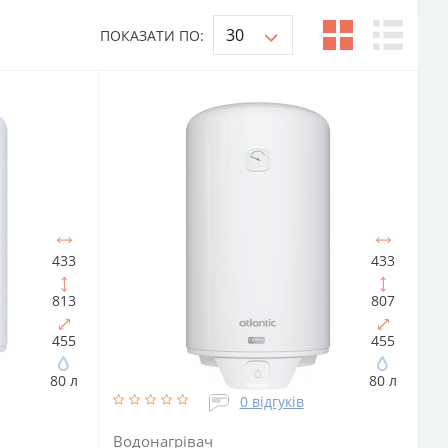
ПОКАЗАТИ ПО:
433
433
813
807
455
455
80 л
80 л
0 відгуків
Водонагрівач