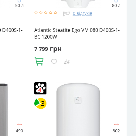
50 л
80 л
0 відгуків
0 D400S-1-
Atlantic Steatite Ego VM 080 D400S-1-
BC 1200W
грн
7 799
Купити
оди:
Кількість ТЕНів, шт:
1
Подача води:
тичний
Напірний
Об'єм, літрів:
80
Фактичний
икальне
об'єм:
75
Встановлення:
Вертикальне
Тип
ТЕНа:
Сухий
490
802