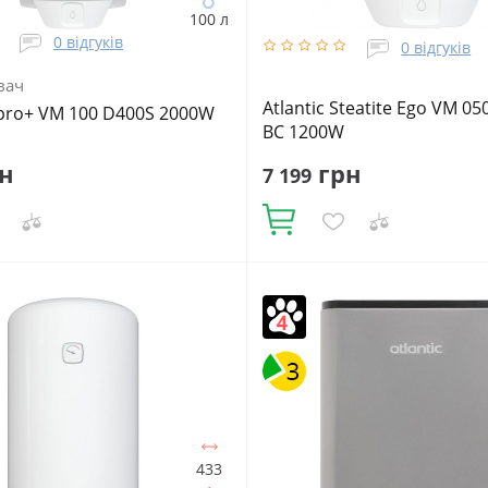
100 л
0 відгуків
0 відгуків
вач
Atlantic Steatite Ego VM 05
Opro+ VM 100 D400S 2000W
BC 1200W
н
грн
7 199
Купити
Нів, шт:
1
Матеріал
Кількість ТЕНів, шт:
1
Подача в
го бака:
Сталь із покриттям
Напірний
Об'єм, літрів:
50
Фак
плоізоляції:
Поліуретан
Подача
об'єм:
46.7
Встановлення:
Верт
рний
Фактичний обсяг води, л:
Тип ТЕНа:
Сухий
 літрів:
100
433