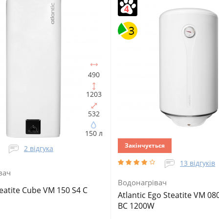
не
Тип ТЕНа:
Мокрий
Вертикальне
Тип ТЕНа:
Мокри
ТЕНа, Вт:
1500
Тип
Потужність ТЕНа, Вт:
1500
Тип
ача:
Електричний
водонагрівача:
Електричний
альний
Форма водонагрівача:
накопичувальний
Форма водо
на
Циліндрична
490
1203
532
150 л
Закінчується
2 відгука
13 відгуків
вач
Водонагрівач
teatite Cube VM 150 S4 C
Atlantic Ego Steatite VM 08
BC 1200W