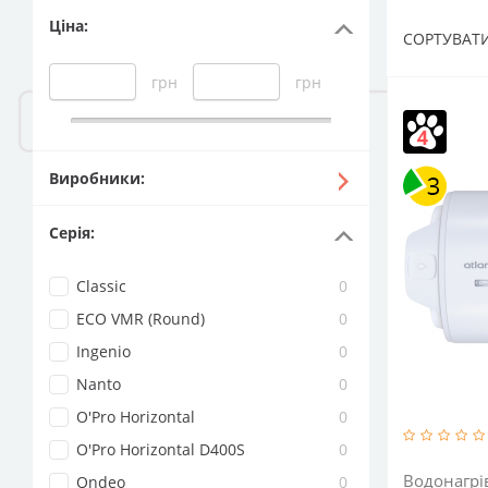
Ціна
:
СОРТУВАТИ
грн
грн
Виробники
:
Серія
:
Classic
0
ECO VMR (Round)
0
Ingenio
0
Nanto
0
O'Pro Horizontal
0
O'Pro Horizontal D400S
0
Водонагрі
Ondeo
0