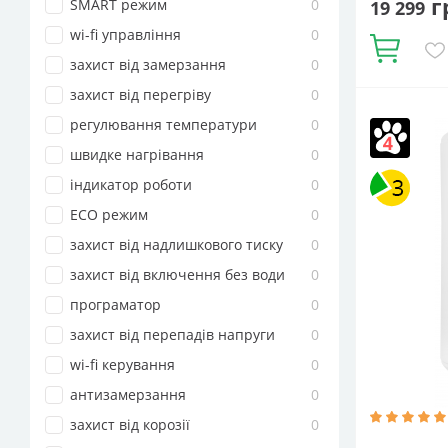
г
SMART режим
0
19 299
wi-fi управління
0
Купити
захист від замерзання
0
захист від перегріву
0
регулювання температури
0
швидке нагрівання
0
індикатор роботи
0
ECO режим
0
Об'єм, літрі
захист від надлишкового тиску
0
Вертикаль
ТЕНа, Вт:
15
захист від включення без води
0
Електричн
програматор
0
водонагрів
захист від перепадів напруги
0
wi-fi керування
0
антизамерзання
0
захист від корозії
0