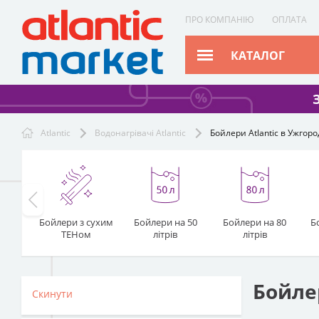
ПРО КОМПАНІЮ
ОПЛАТА
КАТАЛОГ
Atlantic
Водонагрівачі Atlantic
Бойлери Atlantic в Ужгоро
Бойлери з сухим
Бойлери на 50
Бойлери на 80
Б
ТЕНом
літрів
літрів
Бойлер
Скинути