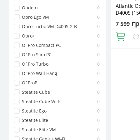
Atlantic 
Ondeo+
0
D400S (1
Opro Ego VM
0
гр
7 599
Opro Turbo VM D400S-2-B
0
Opro+
0
Купити
O`Pro Compact PC
0
O`Pro Slim PC
0
Об'єм, літрі
Горизонта
O`Pro Turbo
0
Потужність 
O`Pro Wall Hang
0
водонагрів
накопичув
O`ProP
0
Циліндрич
Steatite Cube
0
Steatite Cube WI-FI
0
Steatite Ego
0
Steatite Elite
0
Steatite Elite VM
0
Steatite Genius WI-FI
0