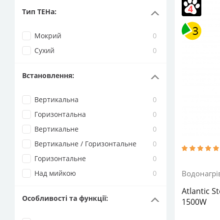
Вертикаль
Тип ТЕНа
:
Потужність 
водонагрів
накопичув
Мокрий
0
Циліндрич
Сухий
0
Встановлення
:
Вертикальна
0
Горизонтальна
0
Вертикальне
0
Вертикальне / Горизонтальне
0
Горизонтальне
0
Над мийкою
0
Водонагрі
Atlantic S
Особливості та функції
:
1500W