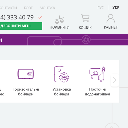
РУС
УКР
КОНТАКТИ
БЛОГ
МОНТАЖ
44) 333 40 79
ЕДЗВОНИТИ МЕНІ
ПОРІВНЯТИ
КАБІНЕТ
КОШИК
і
д
Горизонтальні
Установка
Проточні
Газо
хню
бойлери
бойлера
водонагрівачі