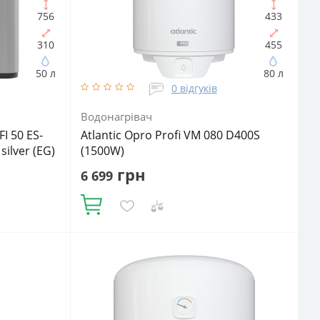
756
433
310
455
50 л
80 л
0 відгуків
Водонагрівач
FI 50 ES-
Atlantic Opro Profi VM 080 D400S
ilver (EG)
(1500W)
грн
6 699
Купити
Об'єм, літрів:
80
Встановлення:
криттям
Вертикальне
Тип ТЕНа:
Мокрий
іуретан
Потужність ТЕНа, Вт:
1500
Тип
літрів:
50
водонагрівача:
Електричний
накопичувальний
Форма водонагрівача:
Циліндрична