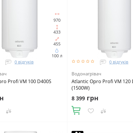
970
433
455
100 л
0 відгуків
0 відгуків
вач
Водонагрівач
Opro Profi VM 100 D400S
Atlantic Opro Profi VM 120
(1500W)
н
грн
8 399
Купити
в:
100
Встановлення:
Об'єм, літрів:
120
Встановлення