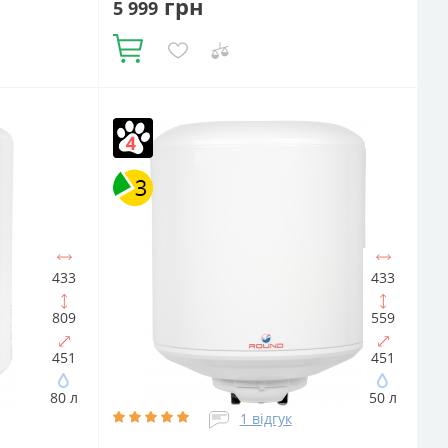
грн
5 999
Купити
Об'єм, літрів:
100
Встановлення:
Вертикальне
Тип ТЕНа:
Мокрий
Потужність ТЕНа, Вт:
1500
Тип
єм:
75
водонагрівача:
Електричний
п ТЕНа:
накопичувальний
Форма водонагрівача:
0
Тип
Циліндрична
433
433
809
559
451
451
80 л
50 л
1 відгук