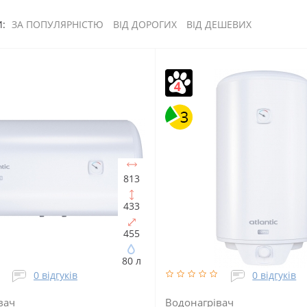
:
ЗА ПОПУЛЯРНІСТЮ
ВІД ДОРОГИХ
ВІД ДЕШЕВИХ
813
433
455
80 л
0 відгуків
0 відгуків
вач
Водонагрівач