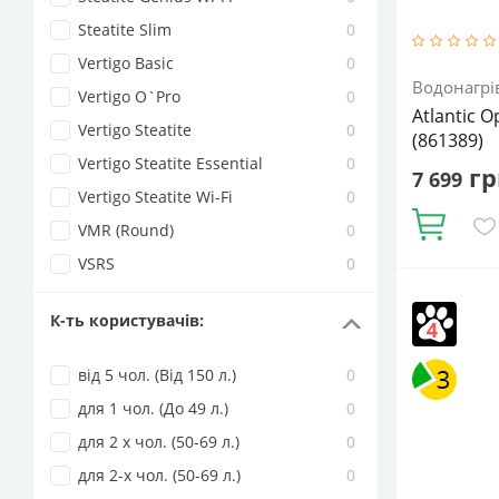
Steatite Slim
0
Vertigo Basic
0
Водонагрі
Vertigo O`Pro
0
Atlantic 
Vertigo Steatite
0
(861389)
Vertigo Steatite Essential
0
гр
7 699
Vertigo Steatite Wi-Fi
0
Купити
VMR (Round)
0
VSRS
0
Кількість ТЕ
внутрішньо
К-ть користувачів
:
Матеріал те
води:
Напі
від 5 чол. (Від 150 л.)
0
94.1
Об'єм,
для 1 чол. (До 49 л.)
0
для 2 х чол. (50-69 л.)
0
для 2-х чол. (50-69 л.)
0