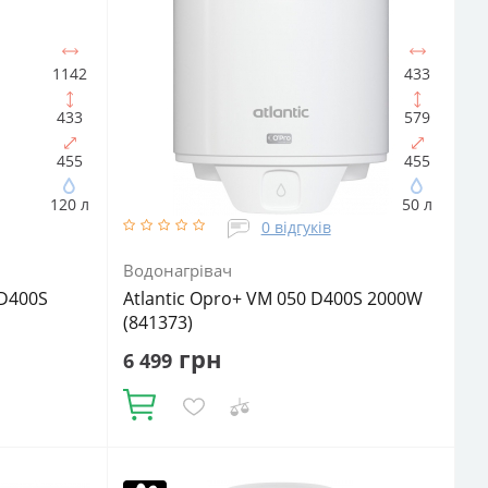
1142
433
433
579
455
455
120 л
50 л
0 відгуків
Водонагрівач
 D400S
Atlantic Opro+ VM 050 D400S 2000W
(841373)
грн
6 499
Купити
: