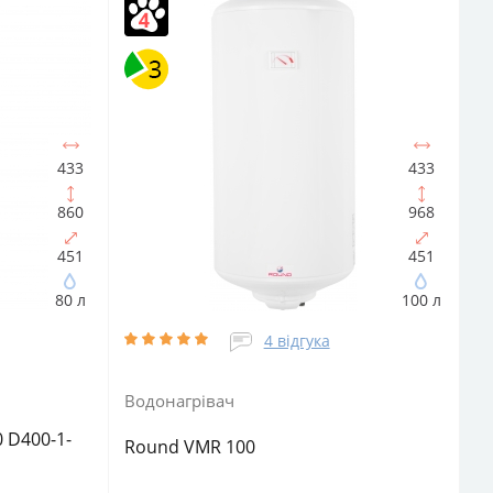
й
Кількість ТЕНів, шт:
1
Матеріал
нагрівача:
внутрішнього бака:
Сталь із покриттям
Матеріал теплоізоляції:
Поліуретан
Подача
води:
Напірний
Фактичний обсяг води, л:
46.7
Об'єм, літрів:
50
433
433
860
968
451
451
80 л
100 л
4 відгука
Водонагрівач
0 D400-1-
Round VMR 100