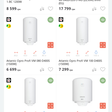
1-BC 1200W
(EG)
8 599
17 799
грн
грн
802
433
455
80 л
970
433
455
100 л
Atlantic Opro Profi VM 080 D400S
Atlantic Opro Profi VM 100 D400S
(1500W)
(1500W)
6 699
7 299
грн
грн