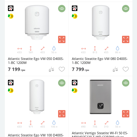
433
581
455
50 л
433
813
455
80 л
Atlantic Steatite Ego VM 050 D400S-
Atlantic Steatite Ego VM 080 D400S-
1-BC 1200W
1-BC 1200W
7 199
7 799
грн
грн
433
971
455
100 л
490
756
310
50 л
Atlantic Vertigo Steatite WI-FI 50 ES-
Atlantic Steatite Ego VM 100 D400S-
MP0402F220-S WD (2250W) silver