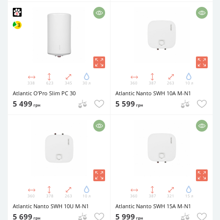
338
623
345
30 л
360
387
263
10 л
Atlantic O’Pro Slim PC 30
Atlantic Nanto SWH 10A M-N1
5 499
5 599
грн
грн
360
378
263
10 л
360
387
321
15 л
Atlantic Nanto SWH 10U M-N1
Atlantic Nanto SWH 15A M-N1
5 699
5 999
грн
грн