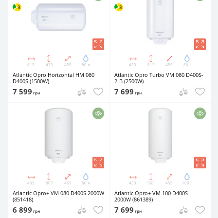
813
433
455
80 л
433
813
455
80 л
Atlantic Opro Horizontal HM 080
Atlantic Opro Turbo VM 080 D400S-
D400S (1500W)
2-B (2500W)
7 599
7 699
грн
грн
433
807
455
80 л
433
963
455
100 л
Atlantic Opro+ VM 080 D400S 2000W
Atlantic Opro+ VM 100 D400S
(851418)
2000W (861389)
6 899
7 699
грн
грн