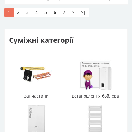
1
2
3
4
5
6
7
>
>|
Суміжні категорії
Запчастини
Встановлення бойлера