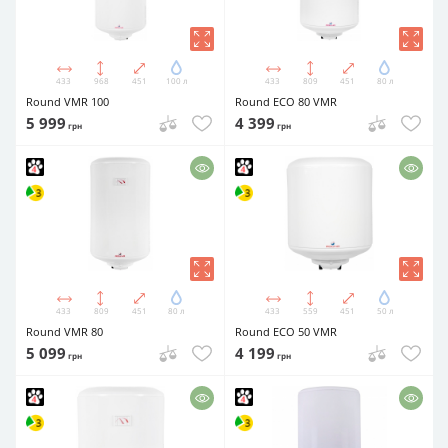
433
968
451
100 л
433
809
451
80 л
Round VMR 100
Round ECO 80 VMR
5 999
4 399
грн
грн
433
809
451
80 л
433
559
451
50 л
Round VMR 80
Round ECO 50 VMR
5 099
4 199
грн
грн