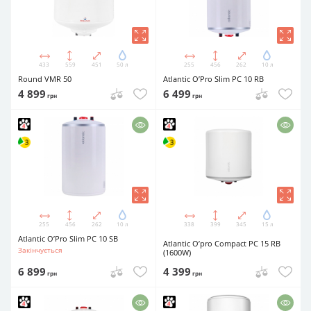
433
559
451
50 л
255
456
262
10 л
Round VMR 50
Atlantic O’Pro Slim PC 10 RB
4 899
6 499
грн
грн
255
456
262
10 л
338
399
345
15 л
Atlantic O’Pro Slim PC 10 SB
Atlantic O’pro Compact PC 15 RB
Закінчується
(1600W)
6 899
4 399
грн
грн