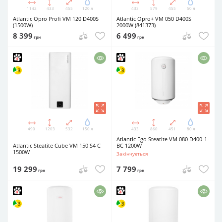
1142
433
455
120 л
433
579
455
50 л
Atlantic Opro Profi VM 120 D400S
Atlantic Opro+ VM 050 D400S
(1500W)
2000W (841373)
8 399
6 499
грн
грн
490
1203
532
150 л
433
860
451
80 л
Atlantic Ego Steatite VM 080 D400-1-
Atlantic Steatite Cube VM 150 S4 C
BC 1200W
1500W
Закінчується
19 299
7 799
грн
грн