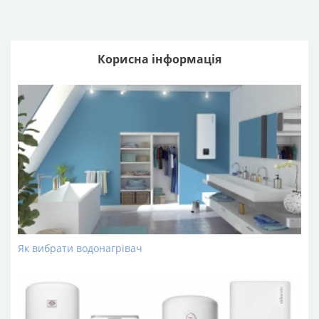
блозі полегшать вибір та підкажуть, на що конкретно
звернути увагу.
Наші фахівці готові надати консультації та допомогу у
виборі, тому якщо ви вирішили замовити бойлер Atlantic в
Корисна інформація
Івано-Франківську, але не бажаєте самостійно розбиратися
у всіх тонкощах, телефонуйте до call-центру компанії.
Як вибрати водонагрівач