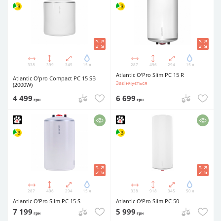
338
399
345
15 л
287
496
294
15 л
Atlantic O’Pro Slim PC 15 R
Atlantic O’pro Compact PC 15 SB
Закінчується
(2000W)
4 499
6 699
грн
грн
287
496
294
15 л
338
918
345
50 л
Atlantic O’Pro Slim PC 15 S
Atlantic O’Pro Slim PC 50
7 199
5 999
грн
грн