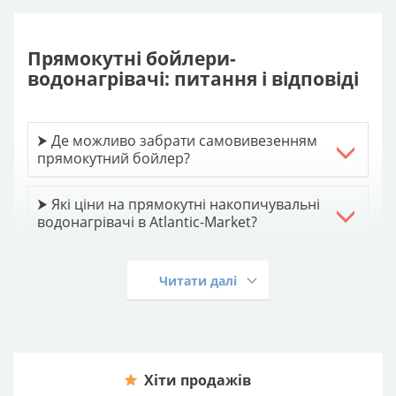
Прямокутні бойлери-
водонагрівачі: питання і відповіді
⮞ Де можливо забрати самовивезенням
прямокутний бойлер?
⮞ Які ціни на прямокутні накопичувальні
водонагрівачі в Atlantic-Market?
⮞ Є доставка прямокутних бойлерів по
Читати далі
Україні?
⮞ Всі бойлери прямокутні з
встановленням?
Хіти продажів