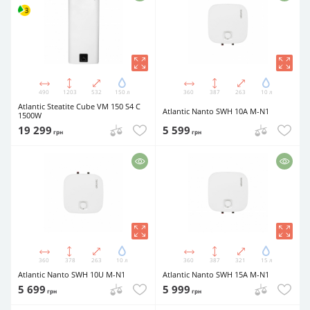
490
1203
532
150 л
360
387
263
10 л
Atlantic Steatite Cube VM 150 S4 C
Atlantic Nanto SWH 10A M-N1
1500W
19 299
5 599
грн
грн
360
378
263
10 л
360
387
321
15 л
Atlantic Nanto SWH 10U M-N1
Atlantic Nanto SWH 15A M-N1
5 699
5 999
грн
грн