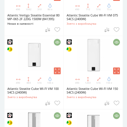
490
1092
310
80 л
490
712
516
75 л
Atlantic Vertigo Steatite Essential 80
Atlantic Steatite Cube WI-FI VM 075
MP-065 2F 220G 1500W (841395)
S4CS (2400W)
Немає в наявності
Знято з виробництва
490
883
516
100 л
490
1203
516
150 л
Atlantic Steatite Cube WI-FI VM 100
Atlantic Steatite Cube WI-FI VM 150
S4CS (2400W)
S4CS (2400W)
Знято з виробництва
Знято з виробництва