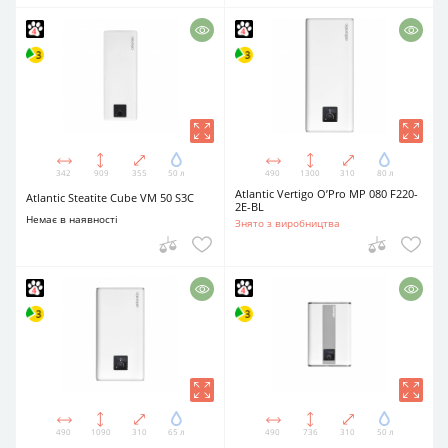
342
909
355
50 л
490
1300
310
80 л
Atlantic Vertigo O’Pro MP 080 F220-
Atlantic Steatite Cube VM 50 S3C
2E-BL
Немає в наявності
Знято з виробництва
490
1090
310
65 л
490
736
310
50 л