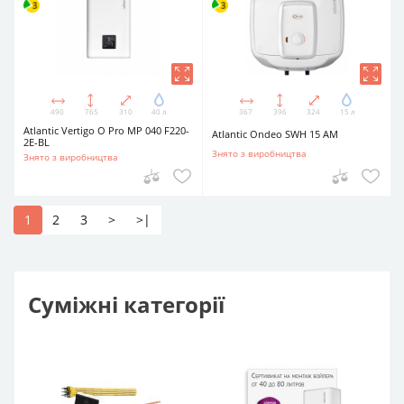
490
765
310
40 л
367
396
324
15 л
Atlantic Vertigo O Pro MP 040 F220-
Atlantic Ondeo SWH 15 AM
2E-BL
Знято з виробництва
Знято з виробництва
1
2
3
>
>|
Суміжні категорії