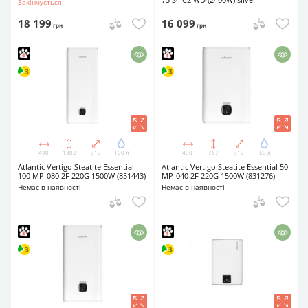
Закінчується
18 199
16 099
грн
грн
490
1302
310
100 л
490
767
310
50 л
Atlantic Vertigo Steatite Essential
Atlantic Vertigo Steatite Essential 50
100 MP-080 2F 220G 1500W (851443)
MP-040 2F 220G 1500W (831276)
Немає в наявності
Немає в наявності