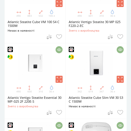
490
883
532
100 л
490
601
310
30 л
Atlantic Steatite Cube VM 100 S4 C
Atlantic Vertigo Steatite 30 MP 025
1500W
F220-2-EC
Немає в наявності
Знято з виробництва
490
600
310
30 л
342
619
347
30 л
Atlantic Vertigo Steatite Essential 30
Atlantic Steatite Cube Slim VM 30 S3
MP-025 2F 220E-S
C 1500W
Знято з виробництва
Немає в наявності