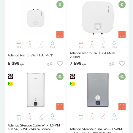
360
378
321
15 л
440
473
388
30 л
Atlantic Nanto SWH 30A M-N1
Atlantic Nanto SWH 15U M-N1
2000W
6 099
7 699
грн
грн
500
890
516
100 л
500
720
516
75 л
Atlantic Steatite Cube WI-FI ES-VM
100 S4 C2 WD (2400W) white
Atlantic Steatite Cube WI-FI ES-VM
75 S4 C2 WD (2400W) silver