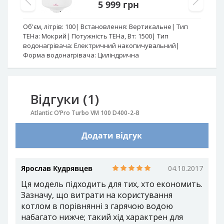
5 999
грн
Об'єм, літрів:
100
Встановлення:
Вертикальне
Тип
Об
ТЕНа:
Мокрий
Потужність ТЕНа, Вт:
1500
Тип
Вс
водонагрівача:
Електричний накопичувальний
По
Форма водонагрівача:
Циліндрична
Ел
Відгуки (1)
Atlantic O’Pro Turbo VM 100 D400-2-B
Додати відгук
Ярослав Кудрявцев
04.10.2017
Ця модель підходить для тих, хто економить.
Зазначу, що витрати на користування
котлом в порівнянні з гарячою водою
набагато нижче; такий хід характрен для