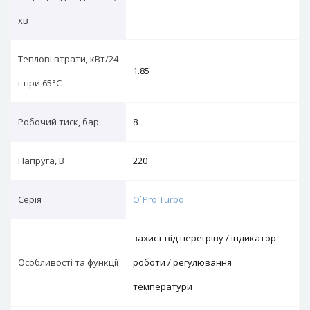
хв
Теплові втрати, кВт/24
1.85
г при 65°C
Робочий тиск, бар
8
Напруга, В
220
Серія
O`Pro Turbo
захист від перегріву / індикатор
Особливості та функції
роботи / регулювання
температури