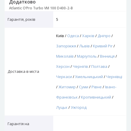
Додатково
Atlantic O’Pro Turbo VM 100 D400-2-B
Гарантія, років
5
Київ /
Одеса
/
Харків
/
Дніпро
/
Запоріжжя
/
Львів
/
Кривий Ріг
/
Миколаїв
/
Маріуполь
/
Вінниця
/
Херсон
/
Чернігів
/
Полтава
/
Доставка в міста
Черкаси
/
Хмельницький
/
Чернівці
/
Житомир
/
Суми
/
Рівне
/
Івано-
Франківськ
/
Кропивницький
/
Луцьк
/
Ужгород
Гарантія на