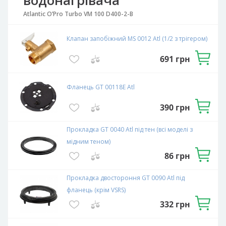
Atlantic O’Pro Turbo VM 100 D400-2-B
Клапан запобіжний MS 0012 Atl (1/2 з трігером)
691
грн
Фланець GT 00118E Atl
390
грн
Прокладка GT 0040 Atl під тен (всі моделі з
мідним теном)
86
грн
Прокладка двостороння GT 0090 Atl під
фланець (крім VSRS)
332
грн