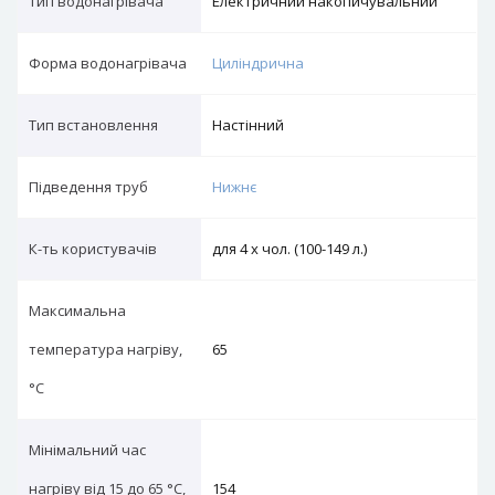
Тип водонагрівача
Електричний накопичувальний
Форма водонагрівача
Циліндрична
Тип вcтановлення
Настінний
Підведення труб
Нижнє
К-ть користувачів
для 4 х чол. (100-149 л.)
Максимальна
температура нагріву,
65
°С
Мінімальний час
нагріву від 15 до 65 °С,
154