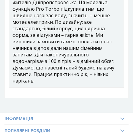
жителів Дніпропетровська. Ця модель з
функцією Pro Torbo підкупила тим, що
швидше нагріває воду, значить, – менше
мотає електрики. По дизайну: все
стандартно, білий корпус, циліндрична
форма, за відгуками – гарна якість. Ми
вирішили замовити саме її, оскільки ціна і
начинка відповідали нашим сімейним
запитам. Для накопичувального
водонагрівача 100 літрів – відмінний обсяг.
Думаємо, що навесні такий будемо на дачу
ставити. Працює практично рік, – ніяких
нарікань.
КНОПКА
ЗВ'ЯЗКУ
ІНФОРМАЦІЯ
ПОПУЛЯРНІ РОЗДІЛИ